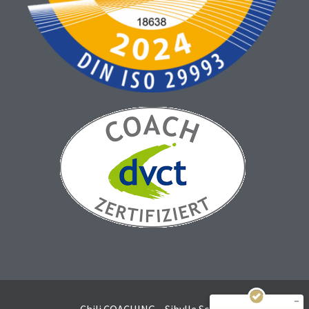
Kundenbewertungen und Erfahrungen zu
Sibylle Schuld Chili COACHING
SEHR GUT
%
100
Empfehlungen auf
ProvenExpert.com
5,00
/
4,81
138
1
Bewertungen auf
1
Bewertung von