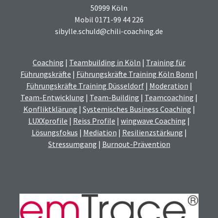
50999 Köln
Mobil 0171-99 44 226
sibylle.schuld@chili-coaching.de
Coaching
|
Teambuilding in Köln
|
Training für
Führungskräfte
|
Führungskräfte Training Köln Bonn
|
Führungskräfte Training Düsseldorf
|
Moderation
|
Team-Entwicklung
|
Team-Building
|
Teamcoaching
|
Konfliktklärung
|
Systemisches Business Coaching
|
LUXXprofile
|
Reiss Profile
|
wingwave Coaching
|
Lösungsfokus
|
Mediation
|
Resilienzstärkung
|
Stressumgang
|
Burnout-Prävention