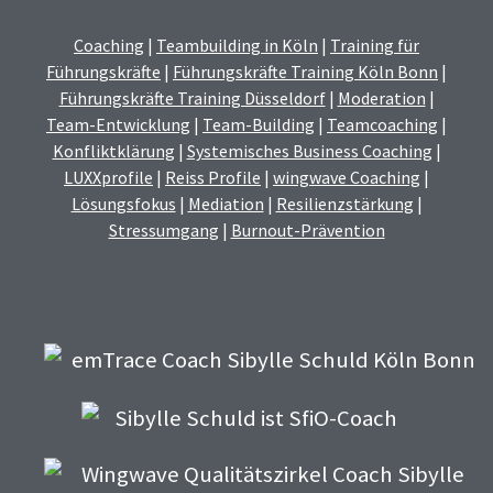
Coaching
|
Teambuilding in Köln
|
Training für
Führungskräfte
|
Führungskräfte Training Köln Bonn
|
Führungskräfte Training Düsseldorf
|
Moderation
|
Team-Entwicklung
|
Team-Building
|
Teamcoaching
|
Konfliktklärung
|
Systemisches Business Coaching
|
LUXXprofile
|
Reiss Profile
|
wingwave Coaching
|
Lösungsfokus
|
Mediation
|
Resilienzstärkung
|
Stressumgang
|
Burnout-Prävention