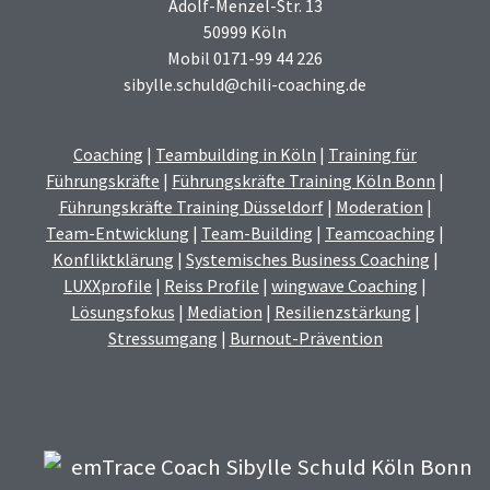
Adolf-Menzel-Str. 13
50999 Köln
Mobil 0171-99 44 226
sibylle.schuld@chili-coaching.de
Coaching
|
Teambuilding in Köln
|
Training für
Führungskräfte
|
Führungskräfte Training Köln Bonn
|
Führungskräfte Training Düsseldorf
|
Moderation
|
Team-Entwicklung
|
Team-Building
|
Teamcoaching
|
Konfliktklärung
|
Systemisches Business Coaching
|
LUXXprofile
|
Reiss Profile
|
wingwave Coaching
|
Lösungsfokus
|
Mediation
|
Resilienzstärkung
|
Stressumgang
|
Burnout-Prävention