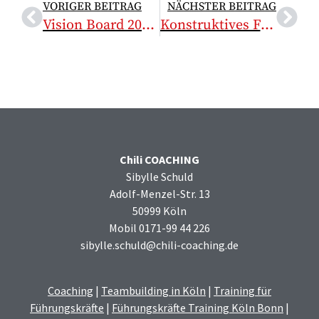
VORIGER BEITRAG
NÄCHSTER BEITRAG
Vision Board 2023 beim Coaching für Führungskräfte
Konstruktives Feedback geben – mit dem Feedback Poster in Team-Coaching, Führungskräfte Coaching und Mediation
Chili COACHING
Sibylle Schuld
Adolf-Menzel-Str. 13
50999 Köln
Mobil 0171-99 44 226
sibylle.schuld@chili-coaching.de
Coaching
|
Teambuilding in Köln
|
Training für
Führungskräfte
|
Führungskräfte Training Köln Bonn
|