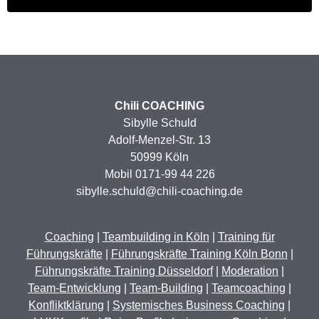
Chili COACHING
Sibylle Schuld
Adolf-Menzel-Str. 13
50999 Köln
Mobil 0171-99 44 226
sibylle.schuld@chili-coaching.de
Coaching
|
Teambuilding in Köln
|
Training für
Führungskräfte
|
Führungskräfte Training Köln Bonn
|
Führungskräfte Training Düsseldorf
|
Moderation
|
Team-Entwicklung
|
Team-Building
|
Teamcoaching
|
Konfliktklärung
|
Systemisches Business Coaching
|