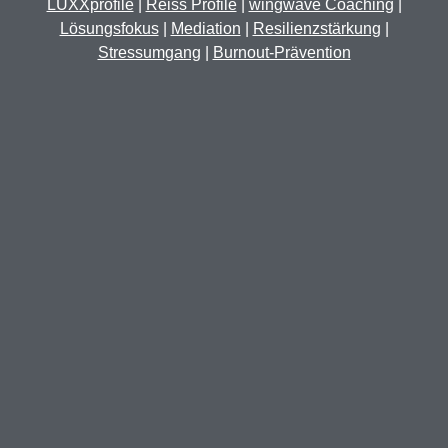
LUXXprofile
|
Reiss Profile
|
wingwave Coaching
|
Lösungsfokus
|
Mediation
|
Resilienzstärkung
|
Stressumgang
|
Burnout-Prävention