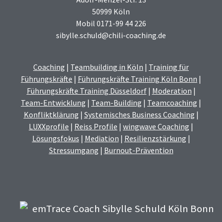
50999 Köln
Mobil 0171-99 44 226
sibylle.schuld@chili-coaching.de
Coaching
|
Teambuilding in Köln
|
Training für
Führungskräfte
|
Führungskräfte Training Köln Bonn
|
Führungskräfte Training Düsseldorf
|
Moderation
|
Team-Entwicklung
|
Team-Building
|
Teamcoaching
|
Konfliktklärung
|
Systemisches Business Coaching
|
LUXXprofile
|
Reiss Profile
|
wingwave Coaching
|
Lösungsfokus
|
Mediation
|
Resilienzstärkung
|
Stressumgang
|
Burnout-Prävention