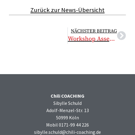
Zurück zur News-Übersicht
NÄCHSTER BEITRAG
Workshop Assessment Center- und Interview Training für Studenten
Chili COACHING
Sibylle Schuld
Adolf-Menzel-Str. 13
50999 Köln
Mobil 0171-99 44 226
sibylle.schuld@chili-coaching.de