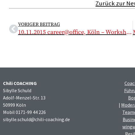
Zurück zur Ne
VORIGER BEITRAG
10.11.2015 career@office, Köln – Workshops mit Sibylle Schuld
Chili COACHING
Coac
Sibylle Schuld
Führ
Adolf-Menzel-Str. 13
Bo
50999 Köln
|
Moder
Mobil 0171-99 44 226
Team
sibylle.schuld@chili-coaching.de
Busin
wingw
Resi