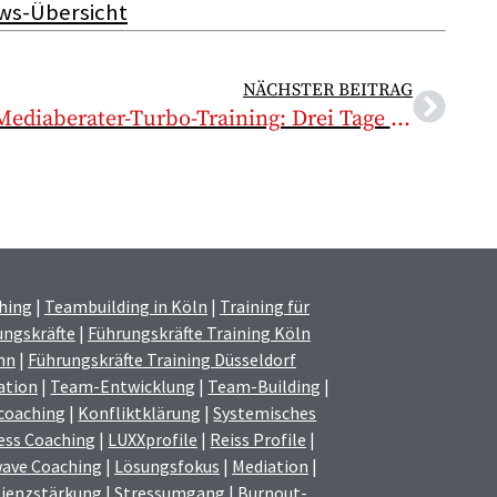
ws-Übersicht
NÄCHSTER BEITRAG
Mediaberater-Turbo-Training: Drei Tage Inhouse-Seminar für den Media-Verkauf von Verlagen + Hörfunk
hing
|
Teambuilding in Köln
|
Training für
ungskräfte
|
Führungskräfte Training Köln
nn
|
Führungskräfte Training Düsseldorf
ation
|
Team-Entwicklung
|
Team-Building
|
coaching
|
Konfliktklärung
|
Systemisches
ess Coaching
|
LUXXprofile
|
Reiss Profile
|
ave Coaching
|
Lösungsfokus
|
Mediation
|
lienzstärkung
|
Stressumgang
|
Burnout-